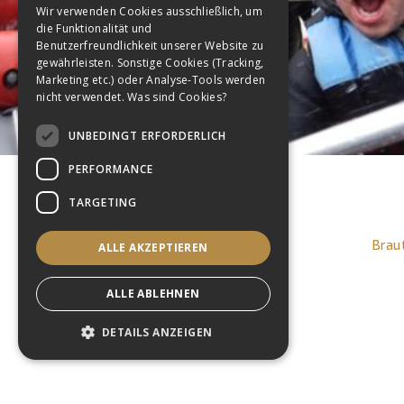
Wir verwenden Cookies ausschließlich, um
die Funktionalität und
GERMAN
Benutzerfreundlichkeit unserer Website zu
gewährleisten. Sonstige Cookies (Tracking,
Marketing etc.) oder Analyse-Tools werden
nicht verwendet.
Was sind Cookies?
UNBEDINGT ERFORDERLICH
PERFORMANCE
TARGETING
Blumen, Deko & Kerze
Brau
ALLE AKZEPTIEREN
Fotografie
ALLE ABLEHNEN
Hochzeitsplanung
Photobox
DETAILS ANZEIGEN
Tanzkurs
Unbedingt erforderlich
Performance