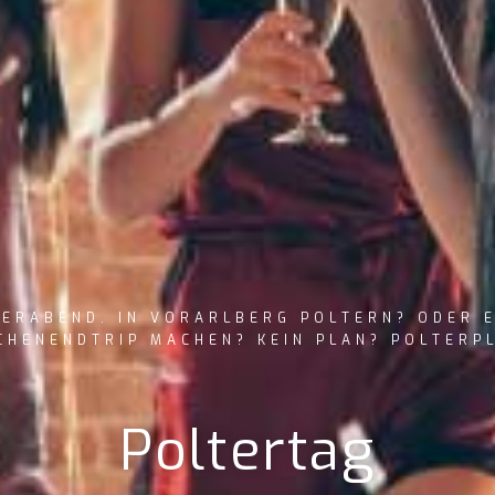
ERABEND. IN VORARLBERG POLTERN? ODER 
HENENDTRIP MACHEN? KEIN PLAN? POLTERP
Poltertag