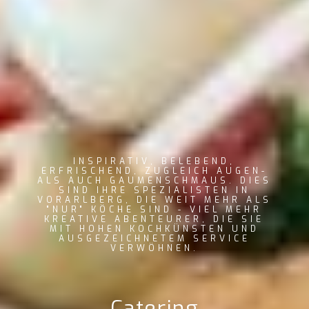
INSPIRATIV, BELEBEND,
ERFRISCHEND, ZUGLEICH AUGEN-
ALS AUCH GAUMENSCHMAUS. DIES
SIND IHRE SPEZIALISTEN IN
VORARLBERG, DIE WEIT MEHR ALS
"NUR" KÖCHE SIND - VIEL MEHR
KREATIVE ABENTEURER, DIE SIE
MIT HOHEN KOCHKÜNSTEN UND
AUSGEZEICHNETEM SERVICE
VERWÖHNEN.
Catering